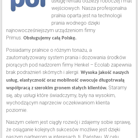
usługę rentalu odzieży roboczej i mat
wejściowych. Nasza profesjonalna
pralnia oparta jest na technologii
prania wodnego dzięki
najnowocześniejszym urządzeniom firmy
Primus.
Obsługujemy całą Polskę.
Posiadamy pralnice o różnym tonażu, a
zautomatyzowany system prania i dozowania środków
piorących pod nadzorem firmy Henkel – Ecolab zapewnia
brak podrażnień skórnych i alergii.
Wysoka jakość naszych
usług, elastyczność oraz mobilność owocuje długotrwałą
Staramy
współpracą z szerokim gronem stałych klientów.
się, aby usługi które świadczymy, były na wysokim,
wychodzącym naprzeciw oczekiwaniom klienta
poziomie.
Naszym celem jest ciągły rozwój i zdajemy sobie sprawę,
że osiąganie kolejnych sukcesów możliwe jest dzięki
naszym partnerom w interesach, tj. Państwu. W celu