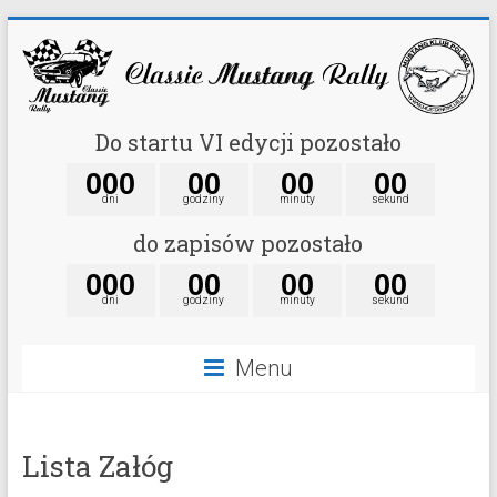
Do startu VI edycji pozostało
0
0
0
0
0
0
0
0
0
dni
godziny
minuty
sekund
do zapisów pozostało
0
0
0
0
0
0
0
0
0
dni
godziny
minuty
sekund
Menu
Lista Załóg