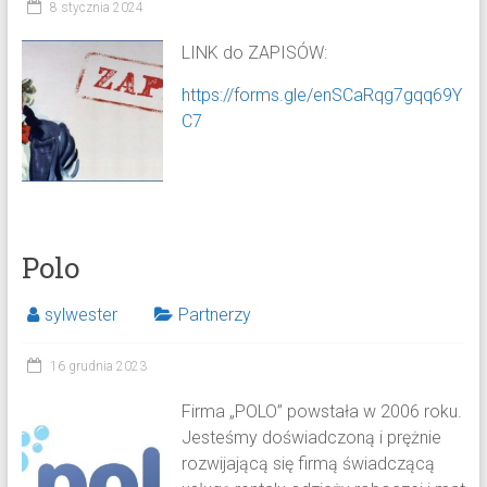
8 stycznia 2024
LINK do ZAPISÓW:
https://forms.gle/enSCaRqg7gqq69Y
C7
Polo
sylwester
Partnerzy
16 grudnia 2023
Firma „POLO” powstała w 2006 roku.
Jesteśmy doświadczoną i prężnie
rozwijającą się firmą świadczącą