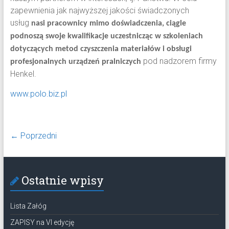
zapewnienia jak najwyższej jakości świadczonych
usług
nasi pracownicy mimo doświadczenia, ciągle
podnoszą swoje kwalifikacje uczestnicząc w szkoleniach
dotyczących metod czyszczenia materiałów i obsługi
pod nadzorem firmy
profesjonalnych urządzeń pralniczych
Henkel.
www.polo.biz.pl
← Poprzedni
Ostatnie wpisy
Lista Załóg
ZAPISY na VI edycję