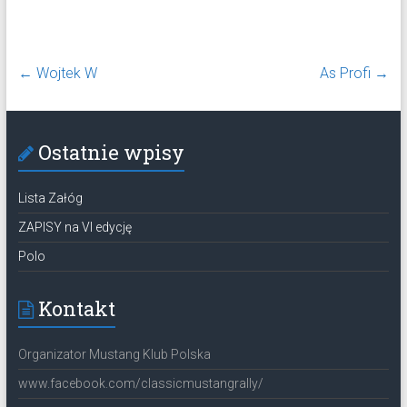
←
Wojtek W
As Profi
→
Ostatnie wpisy
Lista Załóg
ZAPISY na VI edycję
Polo
Kontakt
Organizator Mustang Klub Polska
www.facebook.com/classicmustangrally/