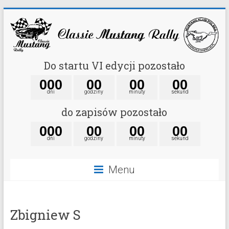
Do startu VI edycji pozostało
0
0
0
0
0
0
0
0
0
dni
godziny
minuty
sekund
do zapisów pozostało
0
0
0
0
0
0
0
0
0
dni
godziny
minuty
sekund
Menu
Zbigniew S