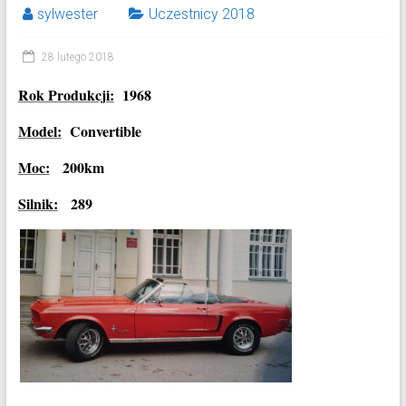
sylwester
Uczestnicy 2018
28 lutego 2018
Rok Produkcji:
1968
Model:
Convertible
Moc:
200km
Silnik:
289