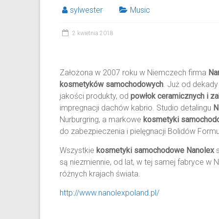
sylwester
Music
2 kwietnia 2018
Założona w 2007 roku w Niemczech firma
Na
kosmetyków samochodowych
. Już od dekady
jakości produkty, od
powłok ceramicznych i z
impregnacji dachów kabrio. Studio detalingu
N
Nurburgring, a markowe
kosmetyki samochod
do zabezpieczenia i pielęgnacji Bolidów Formu
Wszystkie
kosmetyki samochodowe
Nanolex
s
są niezmiennie, od lat, w tej samej fabryce w
różnych krajach świata.
http://www.nanolexpoland.pl/