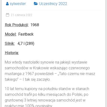
sylwester
Uczestnicy 2022
21 czerwca 2022
Rok Produkcji:
1968
Model:
Fastback
Silnik:
4,7 l (289)
Historia:
Moi wtedy nastolatki synowie na jakiejś wystawie
samochodów w Krakowie wskazując czerwonego
mustanga z 1967 powiedzieli – „Tato czemu nie masz
takiego” – I tak się zaczęło.
10 lat temu kupiony na południu stanów w stanach
samochód trafił po kilku miesiącach do Polski, po
gruntownej 3 letniej renowacja samochód jest w
praktycznie 100% oryginalny.