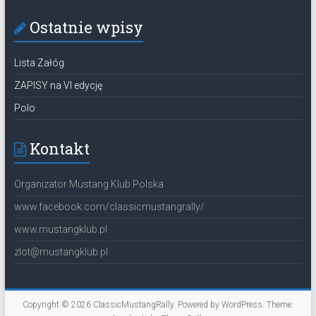
Ostatnie wpisy
Lista Załóg
ZAPISY na VI edycję
Polo
Kontakt
Organizator Mustang Klub Polska
www.facebook.com/classicmustangrally/
www.mustangklub.pl
zlot@mustangklub.pl
Copyright © 2026
ClassicMustangRally
. Powered by
WordPress
. Theme: