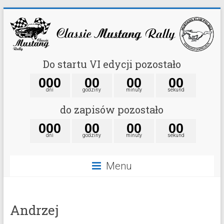
Do startu VI edycji pozostało
0
0
0
0
0
0
0
0
0
dni
godziny
minuty
sekund
do zapisów pozostało
0
0
0
0
0
0
0
0
0
dni
godziny
minuty
sekund
Menu
Andrzej