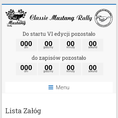
Do startu VI edycji pozostało
0
0
0
0
0
0
0
0
0
dni
godziny
minuty
sekund
do zapisów pozostało
0
0
0
0
0
0
0
0
0
dni
godziny
minuty
sekund
Menu
Lista Załóg