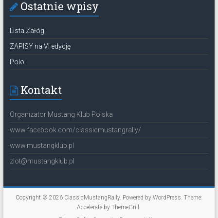
Ostatnie wpisy
Lista Załóg
ZAPISY na VI edycję
Polo
Kontakt
Organizator Mustang Klub Polska
www.facebook.com/classicmustangrally/
www.mustangklub.pl
zlot@mustangklub.pl
Copyright © 2026
ClassicMustangRally
. Powered by
WordPress
. Theme:
Accelerate by
ThemeGrill
.