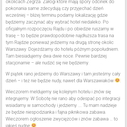
okolicach Zegrza. Załogi które mają spory odcinek do
pokonania same zdecydują czy przyjechać dzień
wcześniej – bliżej terminu podamy lokalizację gdzie
będziemy zaczynać aby wybrać hotel niedaleko. Po
oficjalnym rozpoczęciu Rajdu i po obiedzie ruszamy w
trasę – to będzie prawdopodobnie najdłuższa trasa na
tym Rajdzie ponieważ jedziemy na drugą stronę okolic
Warszawy. Dojeżdżamy do hotelu późnym popołudniem.
Tam biesiadujemy dwa dwie noce. Pewnie bardziej
stacjonarnie – ale nudzić się nie będziemy.
W piątek rano jedziemy do Warszawy i tam jesteśmy cały
dzień – i też nie będzie nudy, nawet dla Warszawiaków
.
Wieczorem meldujemy się kolejnym hotelu i znów się
integrujemy. W Sobotę nie rano aby odespać po integracji
wsiadamy w samochody i jedziemy …. Tu mam nadzieje
że będzie niespodzianka i fajna piknikowa zabawa.
Wieczorem ogłoszenie zwycięzców i znów zabawa … to
jakieś nudne