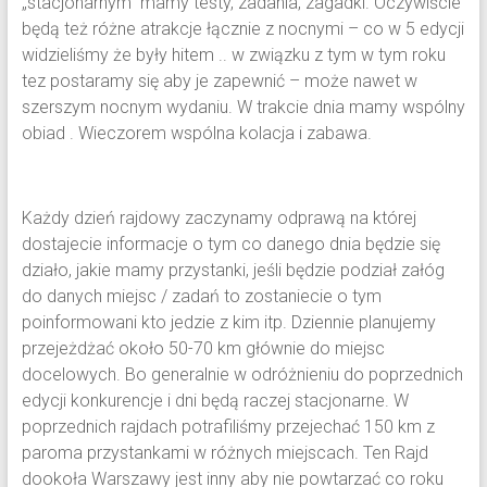
„stacjonarnym” mamy testy, zadania, zagadki. Oczywiście
będą też różne atrakcje łącznie z nocnymi – co w 5 edycji
widzieliśmy że były hitem .. w związku z tym w tym roku
tez postaramy się aby je zapewnić – może nawet w
szerszym nocnym wydaniu. W trakcie dnia mamy wspólny
obiad . Wieczorem wspólna kolacja i zabawa.
Każdy dzień rajdowy zaczynamy odprawą na której
dostajecie informacje o tym co danego dnia będzie się
działo, jakie mamy przystanki, jeśli będzie podział załóg
do danych miejsc / zadań to zostaniecie o tym
poinformowani kto jedzie z kim itp. Dziennie planujemy
przejeżdżać około 50-70 km głównie do miejsc
docelowych. Bo generalnie w odróżnieniu do poprzednich
edycji konkurencje i dni będą raczej stacjonarne. W
poprzednich rajdach potrafiliśmy przejechać 150 km z
paroma przystankami w różnych miejscach. Ten Rajd
dookoła Warszawy jest inny aby nie powtarzać co roku