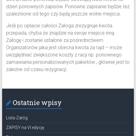
dzień ponownych zapisów. Ponowne zapisanie będzie też
uzależnione od tego czy będą jeszcze wolne miejsca.
Jeśli po opłacie całości Załoga zrezygnuje kwota
przepada, chyba że znajdzie na swoje miejsce inną
Załogę i zostanie ustalone za pośrednictwem
Organizatorów jaka jest obecna kwota za rajd – może
uwzględniać zwiększone koszty z racji np. ponownego
zamawiania personalizowanych pakietów , głównie jest to
zależne od czasu rezygnacji.
Ostatnie wpisy
Lista Załóg
ZAPISY na VI edycję