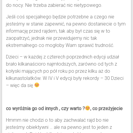
do nocy. Nie trzeba zabierać nic nietypowego.
Jeśli coś specjalnego będzie potrzebne a czego nie
jesteśmy w stanie zapewnić, na pewno dostaniecie o tym
informację przed rajdem, tak aby był czas się w to
zaopatrzyć, jednak nie przewidujemy nic tak
ekstremalnego co mogłoby Wam sprawić trudność.
Dzieci – w każdej z czterech poprzednich edycji udział
brało kilkanaścioro najmłodszych, zarówno od tych z
kołyski mających po pół roku po przez kilku aż do
kilkunastolatków. W IV i V edycji były rekordy – 30 Dzieci
– więc da się
co wyróżnia go od innych , czy warto ?
, co przeżyjecie
Hmmm nie chodzi o to aby zachwalać rajd bo nie
jesteśmy obiektywni … ale na pewno jest to jeden z