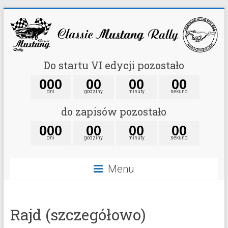
Do startu VI edycji pozostało
0
0
0
0
0
0
0
0
0
dni
godziny
minuty
sekund
do zapisów pozostało
0
0
0
0
0
0
0
0
0
dni
godziny
minuty
sekund
Menu
Rajd (szczegółowo)