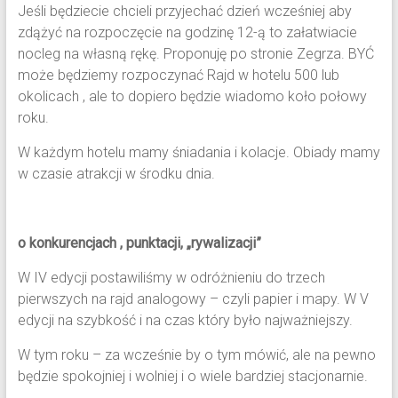
Jeśli będziecie chcieli przyjechać dzień wcześniej aby
zdążyć na rozpoczęcie na godzinę 12-ą to załatwiacie
nocleg na własną rękę. Proponuję po stronie Zegrza. BYĆ
może będziemy rozpoczynać Rajd w hotelu 500 lub
okolicach , ale to dopiero będzie wiadomo koło połowy
roku.
W każdym hotelu mamy śniadania i kolacje. Obiady mamy
w czasie atrakcji w środku dnia.
o konkurencjach , punktacji, „rywalizacji”
W IV edycji postawiliśmy w odróżnieniu do trzech
pierwszych na rajd analogowy – czyli papier i mapy. W V
edycji na szybkość i na czas który było najważniejszy.
W tym roku – za wcześnie by o tym mówić, ale na pewno
będzie spokojniej i wolniej i o wiele bardziej stacjonarnie.