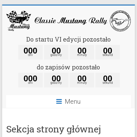
Do startu VI edycji pozostało
0
0
0
0
0
0
0
0
0
dni
godziny
minuty
sekund
do zapisów pozostało
0
0
0
0
0
0
0
0
0
dni
godziny
minuty
sekund
Menu
Sekcja strony głównej