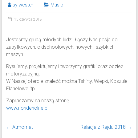
sylwester
Music
15 czerwca 2018
Jesteśmy grupą młodych ludzi. Łączy Nas pasja do
zabytkowych, oldschoolowych, nowych i szybkich
maszyn.
Rysujemy, projektujemy i tworzymy grafiki oraz odzież
motoryzacyjną.
W N
aszej ofercie znaleźć można Tshirty, Wlepki, Koszule
Flanelowe itp.
Zapraszamy na naszą stronę
www.noridenolife.pl
←
Atmomat
Relacja z Rajdu 2018
→