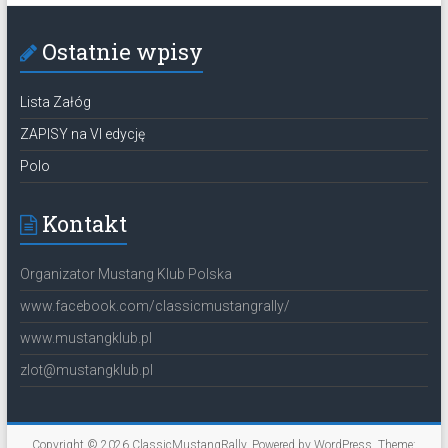
Ostatnie wpisy
Lista Załóg
ZAPISY na VI edycję
Polo
Kontakt
Organizator Mustang Klub Polska
www.facebook.com/classicmustangrally/
www.mustangklub.pl
zlot@mustangklub.pl
Copyright © 2026
ClassicMustangRally
. Powered by
WordPress
. Theme: