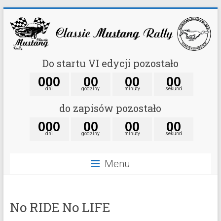
Do startu VI edycji pozostało
0
0
0
0
0
0
0
0
0
dni
godziny
minuty
sekund
do zapisów pozostało
0
0
0
0
0
0
0
0
0
dni
godziny
minuty
sekund
Menu
No RIDE No LIFE