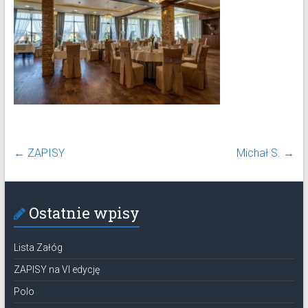
←
ZAPISY
Michał S.
→
Ostatnie wpisy
Lista Załóg
ZAPISY na VI edycję
Polo