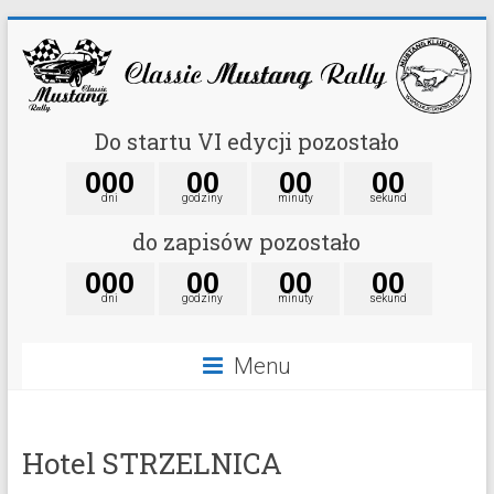
Do startu VI edycji pozostało
0
0
0
0
0
0
0
0
0
dni
godziny
minuty
sekund
do zapisów pozostało
0
0
0
0
0
0
0
0
0
dni
godziny
minuty
sekund
Menu
Hotel STRZELNICA