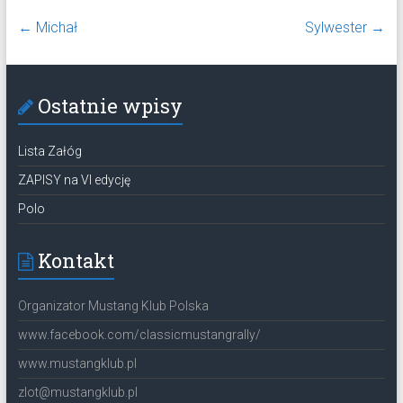
←
Michał
Sylwester
→
Ostatnie wpisy
Lista Załóg
ZAPISY na VI edycję
Polo
Kontakt
Organizator Mustang Klub Polska
www.facebook.com/classicmustangrally/
www.mustangklub.pl
zlot@mustangklub.pl