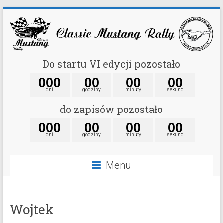
Do startu VI edycji pozostało
0
0
0
0
0
0
0
0
0
dni
godziny
minuty
sekund
do zapisów pozostało
0
0
0
0
0
0
0
0
0
dni
godziny
minuty
sekund
Menu
Wojtek