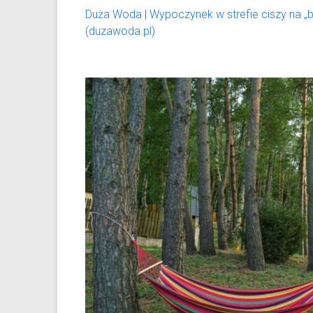
Duża Woda | Wypoczynek w strefie ciszy na „b
(duzawoda.pl)