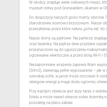
W okolicy znajduje wiele ciekawych miejsc, 
muzeum bitwy pod Grunwaldem, skansen w Olszt
Do dyspozycji naszych gości mamy obecnie 7
starodrzewie sosnowo-brzozowym. Nasze obi
przeszklenia, przez które natura „pcha się” do 
Nasze domy są piętrowe. Na parterze znajduje
oraz łazienka. Na piętrze dwie przytulne sypia
przeznaczone są do ugoszczenia maksymalnie
ogrzewanie elektryczne a przed słotą Wi-Fi i 5
Niezapomniane wrażenia zapewni Wam wypoczy
(50m2), zawierają pełne wyposażenie – jak 
szerokiej sofie, w jurcie może nocować 6 osó
obiegowi energii a magii doda ogromny otwier
Przy każdym obiekcie jest duży taras z widok
fotelu a może nawet utniecie sobie drzemkę n
poszaleją na placu zabaw.