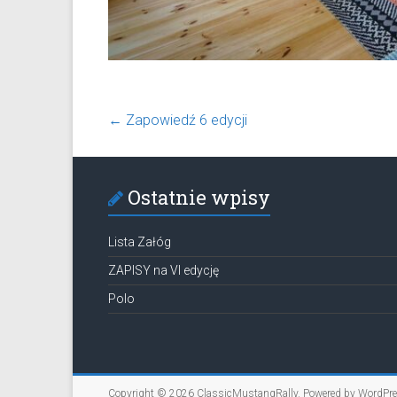
←
Zapowiedź 6 edycji
Ostatnie wpisy
Lista Załóg
ZAPISY na VI edycję
Polo
Copyright © 2026
ClassicMustangRally
. Powered by
WordPr