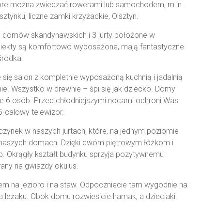
które można zwiedzać rowerami lub samochodem, m.in.
ynku, liczne zamki krzyżackie, Olsztyn.
 domów skandynawskich i 3 jurty położone w
ekty są komfortowo wyposażone, mają fantastyczne
środka.
 się salon z kompletnie wyposażoną kuchnią i jadalnią
lnie. Wszystko w drewnie – śpi się jak dziecko. Domy
 6 osób. Przed chłodniejszymi nocami ochroni Was
5-calowy telewizor.
nek w naszych jurtach, które, na jednym poziomie
w naszych domach. Dzięki dwóm piętrowym łóżkom i
b. Okrągły kształt budynku sprzyja pozytywnemu
any na gwiazdy okulus.
iem na jezioro i na staw. Odpoczniecie tam wygodnie na
a leżaku. Obok domu rozwiesicie hamak, a dzieciaki