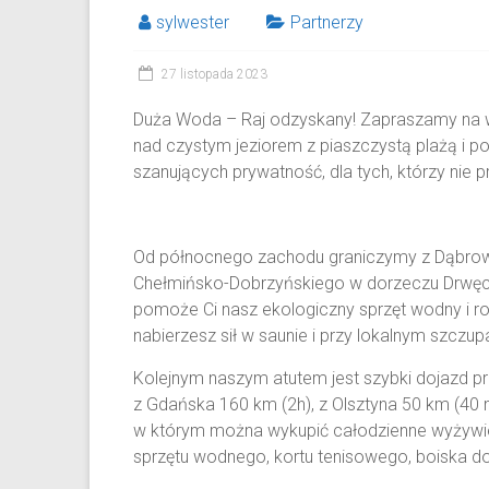
sylwester
Partnerzy
27 listopada 2023
Duża Woda – Raj odzyskany! Zapraszamy na wy
nad czystym jeziorem z piaszczystą plażą i 
szanujących prywatność, dla tych, którzy nie 
Od północnego zachodu graniczymy z Dąbrową
Chełmińsko-Dobrzyńskiego w dorzeczu Drwęcy
pomoże Ci nasz ekologiczny sprzęt wodny i r
nabierzesz sił w saunie i przy lokalnym szczu
Kolejnym naszym atutem jest szybki dojazd p
z Gdańska 160 km (2h), z Olsztyna 50 km (40 m
w którym można wykupić całodzienne wyżywieni
sprzętu wodnego, kortu tenisowego, boiska do 