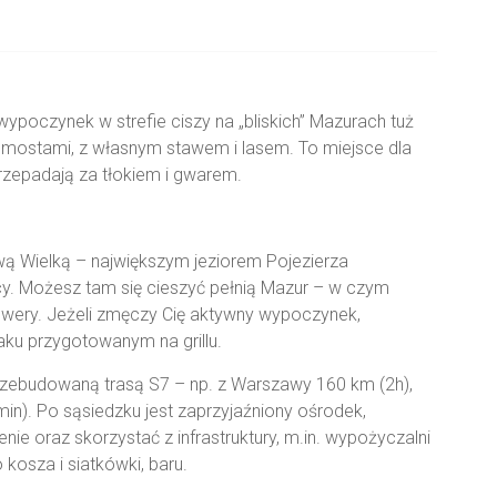
poczynek w strefie ciszy na „bliskich” Mazurach tuż
pomostami, z własnym stawem i lasem. To miejsce dla
przepadają za tłokiem i gwarem.
 Wielką – największym jeziorem Pojezierza
. Możesz tam się cieszyć pełnią Mazur – w czym
owery. Jeżeli zmęczy Cię aktywny wypoczynek,
paku przygotowanym na grillu.
rzebudowaną trasą S7 – np. z Warszawy 160 km (2h),
in). Po sąsiedzku jest zaprzyjaźniony ośrodek,
e oraz skorzystać z infrastruktury, m.in. wypożyczalni
kosza i siatkówki, baru.