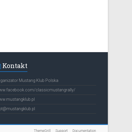
Kontakt
ganizator Mustang Klub Polska
ww.facebook.com/classicmustangrally/
ww.mustangklub.pl
lot@mustangklub.pl
ThemeGrill
Support
Documentation