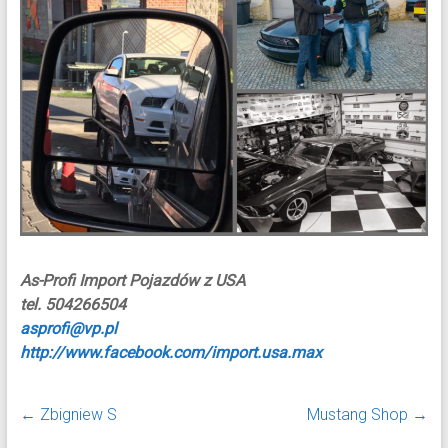
As-Profi Import Pojazdów z USA
tel. 504266504
asprofi@vp.pl
http://www.facebook.com/import.usa.max
←
Zbigniew S
Mustang Shop
→