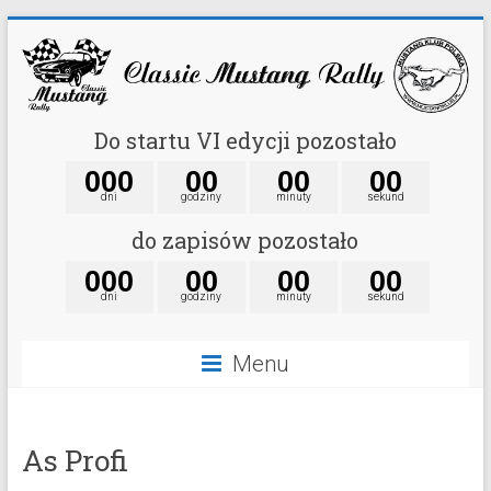
Do startu VI edycji pozostało
0
0
0
0
0
0
0
0
0
dni
godziny
minuty
sekund
do zapisów pozostało
0
0
0
0
0
0
0
0
0
dni
godziny
minuty
sekund
Menu
As Profi