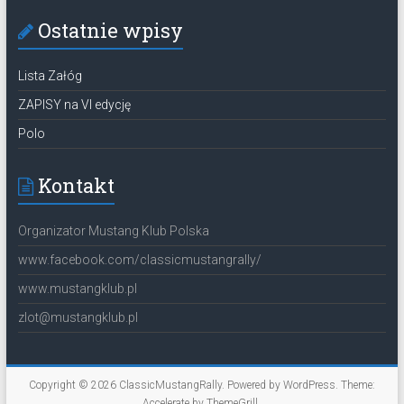
Ostatnie wpisy
Lista Załóg
ZAPISY na VI edycję
Polo
Kontakt
Organizator Mustang Klub Polska
www.facebook.com/classicmustangrally/
www.mustangklub.pl
zlot@mustangklub.pl
Copyright © 2026
ClassicMustangRally
. Powered by
WordPress
. Theme:
Accelerate by
ThemeGrill
.