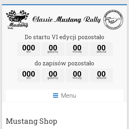
Do startu VI edycji pozostało
0
0
0
0
0
0
0
0
0
dni
godziny
minuty
sekund
do zapisów pozostało
0
0
0
0
0
0
0
0
0
dni
godziny
minuty
sekund
Menu
Mustang Shop