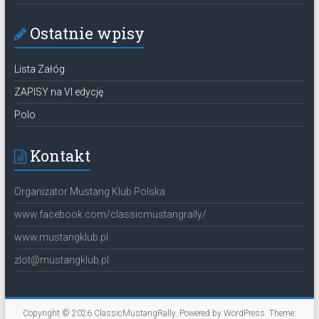
Ostatnie wpisy
Lista Załóg
ZAPISY na VI edycję
Polo
Kontakt
Organizator Mustang Klub Polska
www.facebook.com/classicmustangrally/
www.mustangklub.pl
zlot@mustangklub.pl
Copyright © 2026
ClassicMustangRally
. Powered by
WordPress
. Theme: