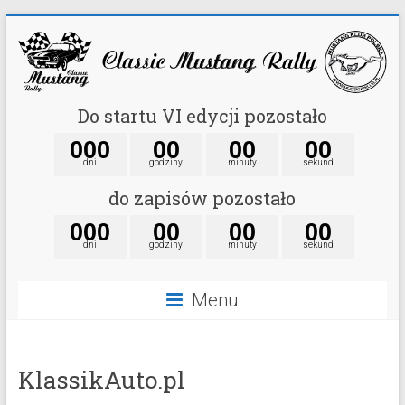
Do startu VI edycji pozostało
0
0
0
0
0
0
0
0
0
dni
godziny
minuty
sekund
do zapisów pozostało
0
0
0
0
0
0
0
0
0
dni
godziny
minuty
sekund
Menu
KlassikAuto.pl