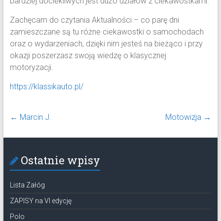
bardziej dociekliwych jest dużo działów z ciekawostkami.
Zachęcam do czytania Aktualności – co parę dni
zamieszczane są tu różne ciekawostki o samochodach
oraz o wydarzeniach, dzięki nim jesteś na bieżąco i przy
okazji poszerzasz swoją wiedzę o klasycznej
motoryzacji.
https://klassikauto.pl/
←
Marcin J.
Motowizja
→
Ostatnie wpisy
Lista Załóg
ZAPISY na VI edycję
Polo