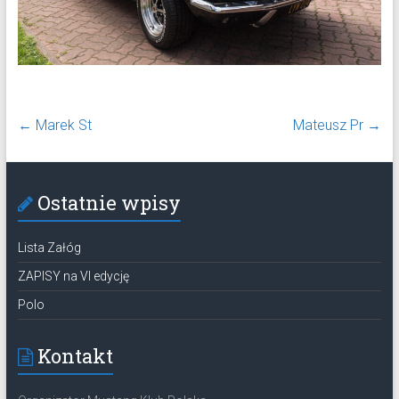
←
Marek St
Mateusz Pr
→
Ostatnie wpisy
Lista Załóg
ZAPISY na VI edycję
Polo
Kontakt