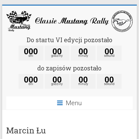
Do startu VI edycji pozostało
0
0
0
0
0
0
0
0
0
dni
godziny
minuty
sekund
do zapisów pozostało
0
0
0
0
0
0
0
0
0
dni
godziny
minuty
sekund
Menu
Marcin Łu