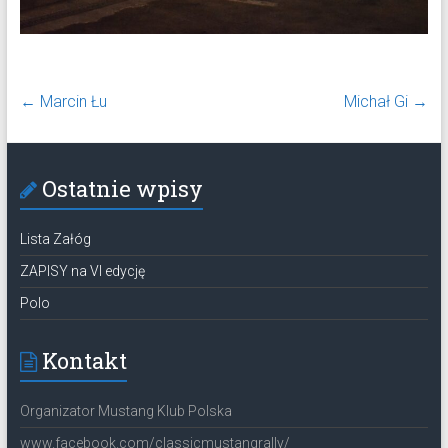
←
Marcin Łu
Michał Gi
→
Ostatnie wpisy
Lista Załóg
ZAPISY na VI edycję
Polo
Kontakt
Organizator Mustang Klub Polska
www.facebook.com/classicmustangrally/