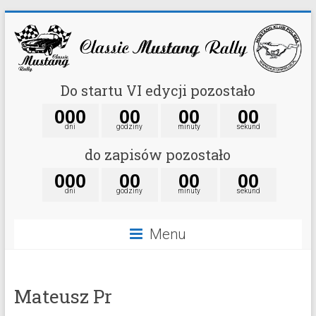
Do startu VI edycji pozostało
0
0
0
0
0
0
0
0
0
dni
godziny
minuty
sekund
do zapisów pozostało
0
0
0
0
0
0
0
0
0
dni
godziny
minuty
sekund
Menu
Mateusz Pr