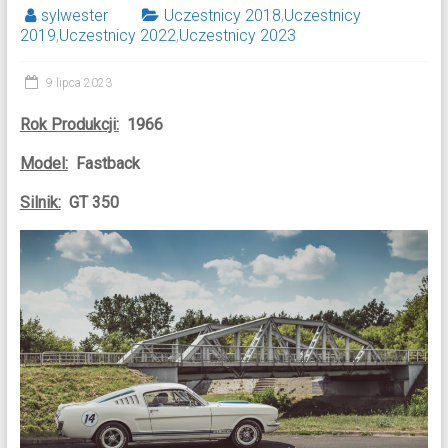
sylwester
Uczestnicy 2018
,
Uczestnicy
2019
,
Uczestnicy 2022
,
Uczestnicy 2023
9 lipca 2023
Rok Produkcji:
1966
Model:
Fastback
Silnik:
GT 350