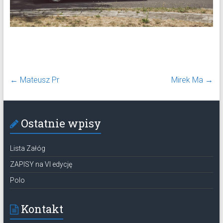
←
Mateusz Pr
Mirek Ma
→
Ostatnie wpisy
Lista Załóg
ZAPISY na VI edycję
Polo
Kontakt