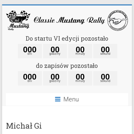
Do startu VI edycji pozostało
0
0
0
0
0
0
0
0
0
dni
godziny
minuty
sekund
do zapisów pozostało
0
0
0
0
0
0
0
0
0
dni
godziny
minuty
sekund
Menu
Michał Gi